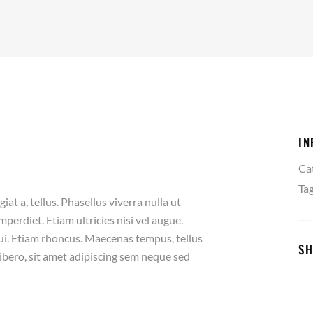
IN
Ca
Tag
iat a, tellus. Phasellus viverra nulla ut
erdiet. Etiam ultricies nisi vel augue.
dui. Etiam rhoncus. Maecenas tempus, tellus
SH
ero, sit amet adipiscing sem neque sed