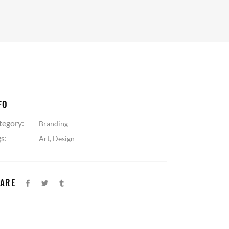
FO
tegory:
Branding
s:
Art
,
Design
ARE