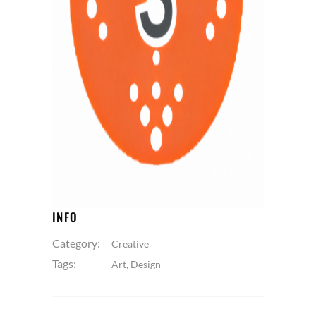
varius laoreet. Quisque rutrum.
Aenean imperdiet. Etiam ultricies nisi
vel augue. Curabitur ullamcorper
ultricies nisi. Nam eget dui. Etiam
rhoncus. Maecenas tempus, tellus
eget condimentum rhoncus, sem
quam semper libero, sit amet
adipiscing sem neque sed ipsum. Nam
quam nunc, blandit vel.
INFO
Category:
Creative
Tags:
Art
,
Design