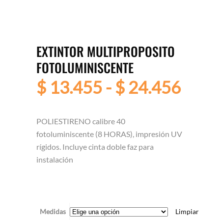
EXTINTOR MULTIPROPOSITO
FOTOLUMINISCENTE
Rang
$
13.455
-
$
24.456
de
preci
desd
POLIESTIRENO calibre 40
$ 13
fotoluminiscente (8 HORAS), impresión UV
hast
rígidos. Incluye cinta doble faz para
$ 24
instalación
Medidas
Limpiar