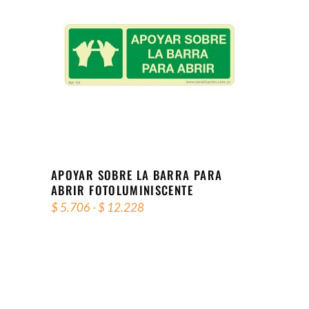
Este
SELECCIONAR OPCIONES
producto
tiene
múltiples
variantes.
Las
opciones
se
APOYAR SOBRE LA BARRA PARA
ABRIR FOTOLUMINISCENTE
pueden
Rango
elegir
$
5.706
-
$
12.228
de
en
precios:
desde
la
$ 5.706
página
hasta
$ 12.228
de
producto