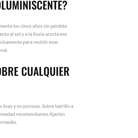
OLUMINISCENTE?
amente los cinco años sin pérdida
cta al sol y a la lluvia acorta ese
cisamente para resistir esas
nal.
OBRE CUALQUIER
 lisas y no porosas. Sobre ladrillo a
 humedad recomendamos fijación
termedio.