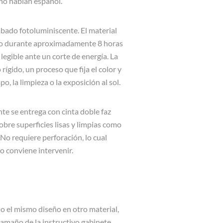
 no hablan español.
abado fotoluminiscente. El material
illo durante aproximadamente 8 horas
legible ante un corte de energía. La
rígido, un proceso que fija el color y
o, la limpieza o la exposición al sol.
te se entrega con cinta doble faz
 sobre superficies lisas y limpias como
No requiere perforación, lo cual
o conviene intervenir.
 o el mismo diseño en otro material,
tamaño de la instructivo gabinete