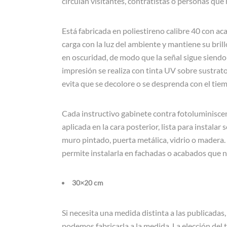
circulan visitantes, contratistas o personas que
Está fabricada en poliestireno calibre 40 con ac
carga con la luz del ambiente y mantiene su br
en oscuridad, de modo que la señal sigue siendo 
impresión se realiza con tinta UV sobre sustrato 
evita que se decolore o se desprenda con el tiemp
Cada instructivo gabinete contra fotoluminiscen
aplicada en la cara posterior, lista para instalar
muro pintado, puerta metálica, vidrio o madera. 
permite instalarla en fachadas o acabados que n
30×20 cm
Si necesita una medida distinta a las publicadas,
podemos fabricarla a la medida. La elección del 