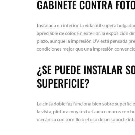
GABINETE CONTRA FOT
Instalada en interior, la vida útil supera holgad
apreciable de color. En exterior, la exposición dire
plazo, aunque la impresión UV está pensada pre
condiciones mejor que una impresión convencio
¿SE PUEDE INSTALAR S
SUPERFICIE?
La cinta doble faz funciona bien sobre superficies
la vista, pintura muy texturizada o muros con
mecánica con tornillo o el uso de un soporte in