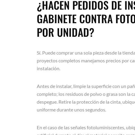
¿HACEN PEDIDOS DE I
GABINETE CONTRA FOT
POR UNIDAD?
Sí. Puede comprar una sola pieza desde la tienda
proyectos completos manejamos precios por ca
instalación.
Antes de instalar, limpie la superficie con un p
completo; los residuos de polvo o grasa son la
despegue. Retire la protección de la cinta, ubiq
uniforme durante unos segundos.
En el caso de las señales fotoluminiscentes, ubí