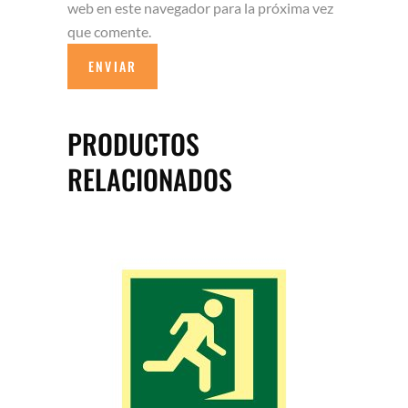
web en este navegador para la próxima vez
que comente.
PRODUCTOS
RELACIONADOS
Este
SELECCIONAR OPCIONES
producto
tiene