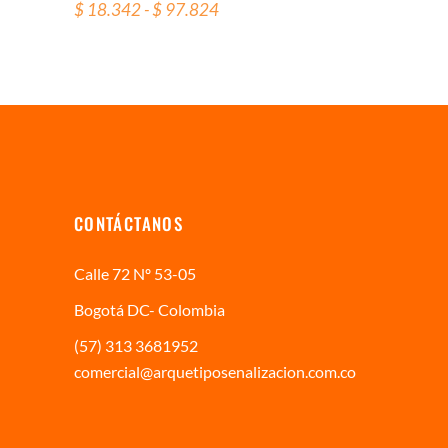
pueden
Rango
$
18.342
-
$
97.824
de
elegir
precios:
en
desde
$ 18.342
la
hasta
página
$ 97.824
de
producto
CONTÁCTANOS
Calle 72 Nº 53-05
Bogotá DC- Colombia
(57) 313 3681952
comercial@arquetiposenalizacion.com.co